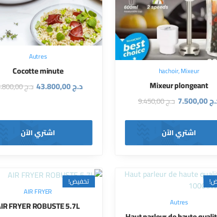
Autres
Cocotte minute
hachoir
,
Mixeur
Mixeur plongeant
د.ج
43.800,00
د.ج
45.800,00
.ج
7.500,00
د.ج
9.450,00
اشتري الآن
اشتري الآن
ض!
تخفيض!
AIR FRYER
Autres
IR FRYER ROBUSTE 5.7L
Haut parleur de haute qualit