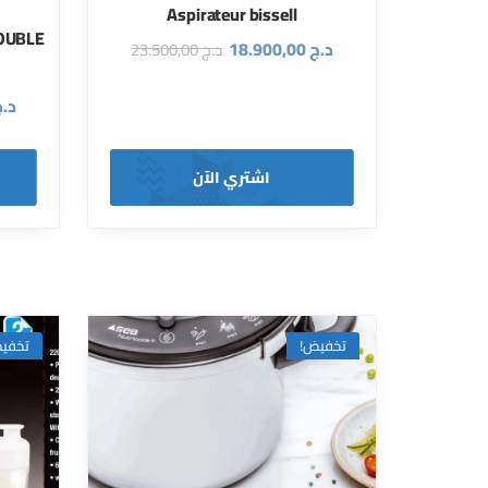
Aspirateur bissell
DOUBLE
د.ج
18.900,00
د.ج
23.500,00
د.
اشتري الآن
تخفيض!
تخفي