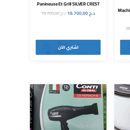
Panineuse Et Grill SILVER CREST
Machin
د.ج
18.700,00
د.ج
19.700,00
اشتري الآن