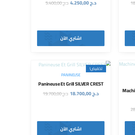
د.ج
4.250,00
د.ج
5.400,00
اشتري الآن
تخفيض!
PANINEUSE
Panineuse Et Grill SILVER CREST
Machin
د.ج
18.700,00
د.ج
19.700,00
اشتري الآن