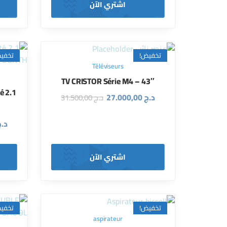
اشتري الآن
تخفيض!
تخفي
Téléviseurs
TV CRISTOR Série M4 – 43″
é 2.1
د.ج
27.000,00
د.ج
31.500,00
د.
اشتري الآن
تخفيض!
تخفي
aspirateur