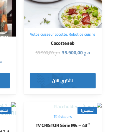
Autos cuisseur cocotte
,
Robot de cuisine
Cocotte seb
د.ج
35.900,00
د.ج
39.900,00
د
اشتري الآن
تخفيض!
تخفي
Téléviseurs
TV CRISTOR Série M4 – 43″
é 2.1