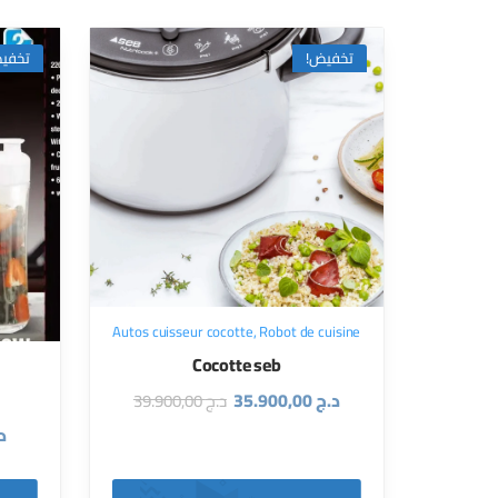
تخفيض!
تخفي
Autos cuisseur cocotte
,
Robot de cuisine
Cocotte seb
د.ج
35.900,00
د.ج
39.900,00
د