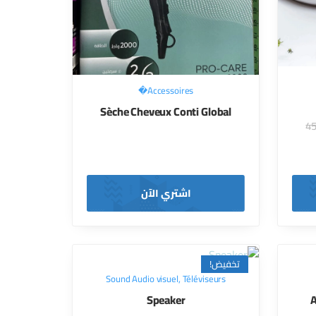
Accessoires�
Sèche Cheveux Conti Global
اشتري الآن
تخفيض!
Sound Audio visuel
,
Téléviseurs
Speaker
A