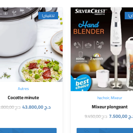
ض!
تخفيض!
Autres
Cocotte minute
hachoir
,
Mixeur
Mixeur plongeant
د.ج
43.800,00
د.ج
45.800,00
.ج
7.500,00
د.ج
9.450,00