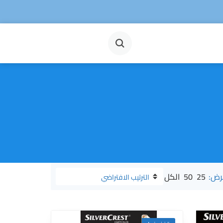
رض:
25
50
الكل