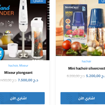
ض!
تخفيض!
hachoir
hachoir
,
Mixeur
Mini hachoir silvercres
Mixeur plongeant
.ج
5.200,00
د.ج
6.200,00
د.ج
7.500,00
د.ج
9.450,00
اشتري الآن
اشتري الآن