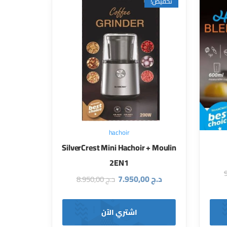
تخفيض!
hachoir
SilverCrest Mini Hachoir + Moulin
2EN1
د.ج
7.950,00
د.ج
8.950,00
اشتري الآن