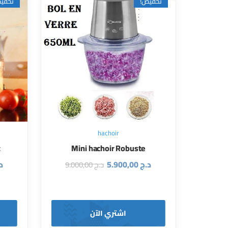
تخفيض!
تخفي
hachoir
t
Mini hachoir Robuste
د.ج
5.900,00
د
د.ج
9.000,00
اشتري الآن