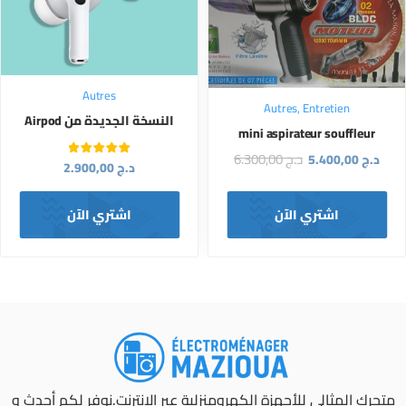
Autres
Autres
,
Entretien
النسخة الجديدة من Airpod
mini aspirateur souffleur
د.ج
6.300,00
د.ج
5.400,00
تم التقييم
د.ج
2.900,00
من 5
5.00
اشتري الآن
اشتري الآن
متجرك المثالي للأجهزة الكهرومنزلية عبر الإنترنت.نوفر لكم أحدث و