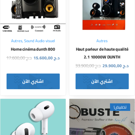
Autres
,
Sound Audio visuel
Autres
Home cinéma dunth 800
Haut parleur de haute qualité
2.1 10000W DUNTH
د.ج
17.600,00
د.ج
15.600,00
د.ج
33.900,00
د.ج
29.900,00
اشتري الآن
اشتري الآن
تخفيض!