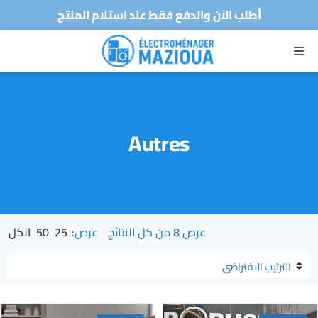
توصيل سريع لجميع الولايات
متجركم الرقمي للأجهزة الكهرومنزلية
القائمة
أطلب الآن والدفع فقط عند استلام المنتج
توصيل سريع لجميع الولايات
Autres
عرض ⁦8⁩ من كل النتائج
عرض:
25
50
الكل