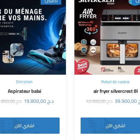
تخفيض!
تخ
Entretien
Robot de cuisine
Aspirateur balai
air fryer silvercrest 8l
19.800,00
د.ج
39.900,00
21.800,00
د.ج
43.900,00
د.ج
اشتري الآن
اشتري الآن