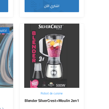
اشتري الآن
فيض!
Robot de cuisine
Blender SilverCrest+Moulin 2en1
د.ج