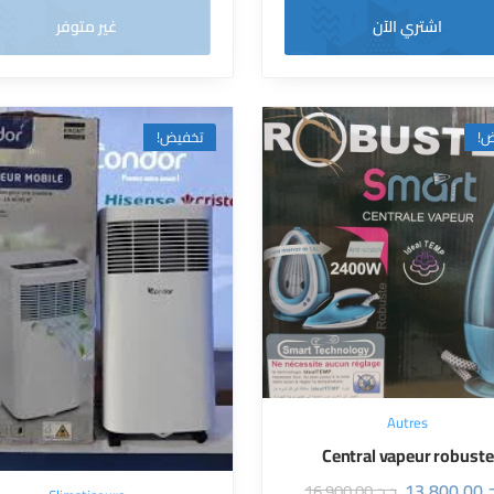
غير متوفر
اشتري الآن
تخفيض!
تخ
Autres
Central vapeur robuste
13.800,00
16.900,00
د.ج