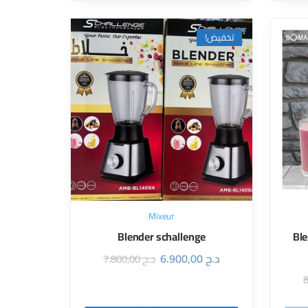
تخفيض!
Mixeur
Blender schallenge
Ble
6.900,00
د.ج
7.800,00
د.ج