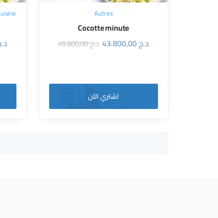
uisine
Autres
Cocotte minute
د.ج
43.800,00
د.ج
45.800,00
د.ج
اشتري الآن