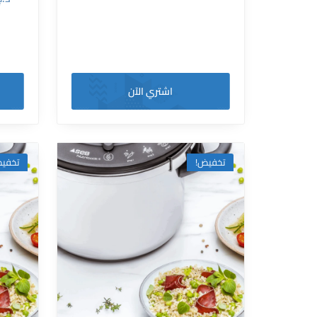
اشتري الآن
فيض!
تخفيض!