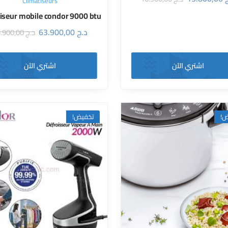
Climatiseurs
tiseur mobile condor 9000 btu
63.900,00
د.ج
65.900,00
د.ج
اشتري الآن
اشتري الآن
تخفيض!
تخ