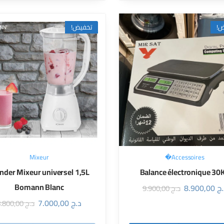
تخفيض!
تخ
Mixeur
Accessoires�
nder Mixeur universel 1,5L
Balance électronique 30
Bomann Blanc
8.900,00
د.
9.900,00
د.ج
7.000,00
د.ج
8.800,00
د.ج