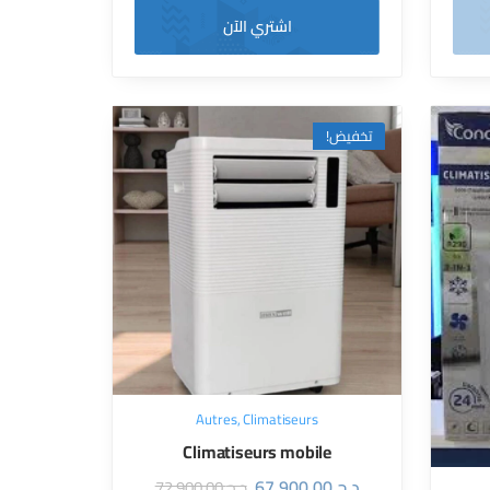
اشتري الآن
تخفيض!
Autres
,
Climatiseurs
Climatiseurs mobile
67.900,00
د.ج
72.900,00
د.ج