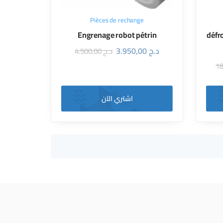
Pièces de rechange
Engrenage robot pétrin
défr
3.950,00
د.ج
4.500,00
د.ج
اشتري الآن