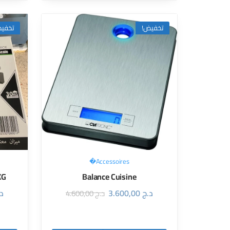
فيض!
تخفيض!
Accessoires�
KG
Balance Cuisine
ج
3.600,00
د.ج
4.600,00
د.ج