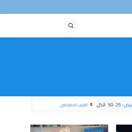
الكل
50
25
عرض