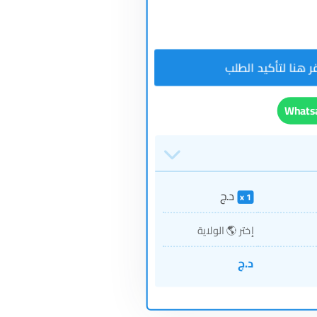
د.ج
1
إختر 🌎 الولاية
د.ج