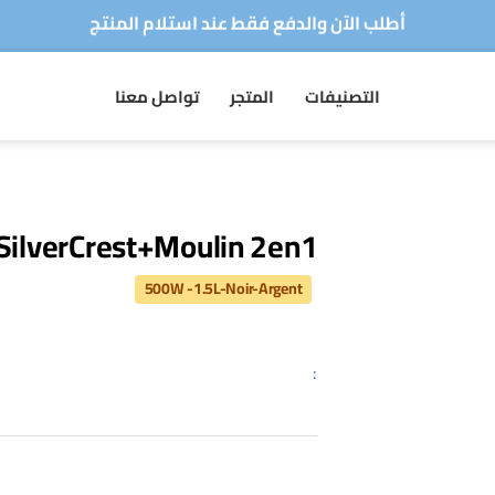
توصيل سريع لجميع الولايات
متجركم الرقمي للأجهزة الكهرومنزلية
التصنيفات
المتجر
تواصل معنا
أطلب الآن والدفع فقط عند استلام المنتج
توصيل سريع لجميع الولايات
SilverCrest+Moulin 2en1
500W -1.5L-Noir-Argent
: