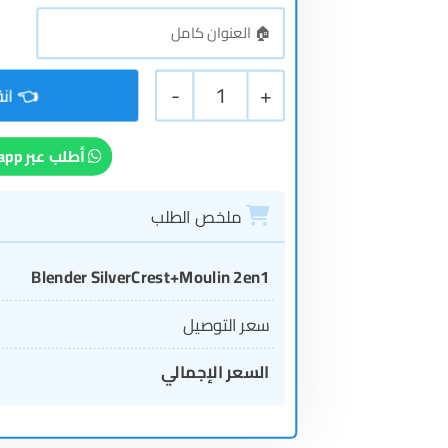
-
1
+
أطلب عبر Whatsapp
ملخص الطلب
Blender SilverCrest+Moulin 2en1
سعر التوصيل
السعر الإجمالي