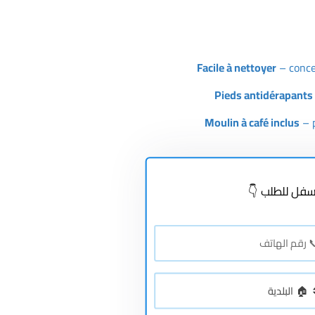
Facile à nettoyer
– conce
Pieds antidérapants
Moulin à café inclus
– p
فل للطلب 👇