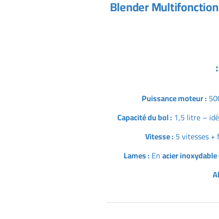
Blender Multifonctio
Puissance moteur :
500
Capacité du bol :
1,5 litre – id
Vitesse :
5 vitesses + 
Lames :
En
acier inoxydable 
A