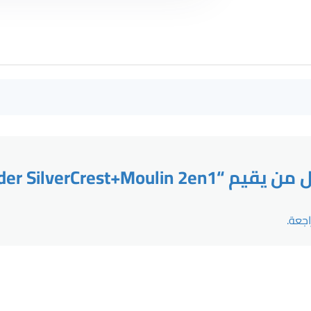
Blender SilverCrest+Moulin 2en1”
جعة.