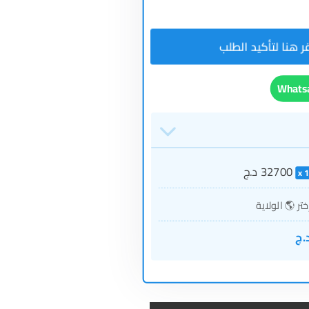
32700
د.ج
ختر 🌎 الولاية
.ج