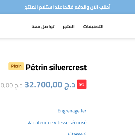
توصيل سريع لجميع الولايات
متجركم الرقمي للأجهزة الكهرومنزلية
التصنيفات
المتجر
تواصل معنا
أطلب الآن والدفع فقط عند استلام المنتج
توصيل سريع لجميع الولايات
Pétrin silvercrest
Pétrin
د.ج
32.700,00
د.ج
35.900,00
9%
Engrenage fer
Variateur de vitesse sécurisé
Vitesse 6