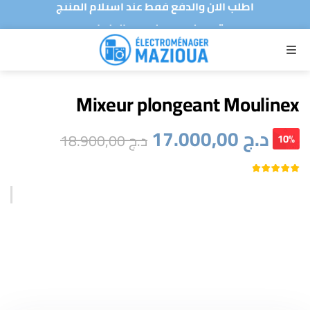
توصيل سريع لجميع الولايات
متجركم الرقمي للأجهزة الكهرومنزلية
القائمة
أطلب الآن والدفع فقط عند استلام المنتج
توصيل سريع لجميع الولايات
Mixeur plongeant Moulinex
د.ج
17.000,00
د.ج
18.900,00
10%
تم التقييم بـ
من 5
5.00
بناءً على
تقييم عميل
واحد