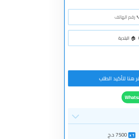
7500
د.ج
1