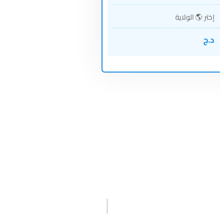
إختر 🌎 الولاية
د.ج