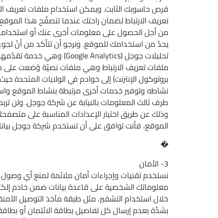
تعريف الارتباط لضمان راحتك عندما تتصفّح هذا الموقع 
من أجل الحصول على معلومات أخرى عنك أو استخدامها
يحدّ من استخدامك للموقع. ونرجو أن تتأكد من أنّ لج
تحليلات جوجل (Analytics
ملفات تعريف الارتباط وهي ملفات نصيّة وُضعت على ح
بروتوكول الإنترنت) إلى خوادم في الولايات المتحدة 
نشاطه وتوفير خدمات أخرى مرتبطة بنشاط الموقع واستخ
طرف ثالث المعلومات بالنيابة عن شركة جوجل. ولن تربط
وذلك عن طريق اختيار الإعدادات المناسبة على متصفحك 
الموقع، فأنت توافق على أن تستخدم شركة جوجل بياناتك 
�
3- الأمان
نستخدم تقنيات وإجراءات أمان ملائمة لمنع أي وصول غير
معلوماتك الشخصية على قاعدة بيانات ضمن خادم إلكترون
بشدَّة بعدم إرسال كل تفاصيل بطاقة الائتمان أو بطاقة 