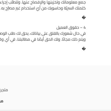
جمع معلوماتك وتخزينها والإفصاح عنها. وتتطلّب إجراءا
كلمتك السريّة وحاسوبك من أيّ استخدام غير مصرَّح به.
�
4 – حقوق العميل
في حال شعورك بالقلق على بياناتك، يحق لك طلب الوصول 
ويتم ذلك مجانًا. ولك الحق أيضًا في مطالبتنا، في أي و
�
متجرك
من