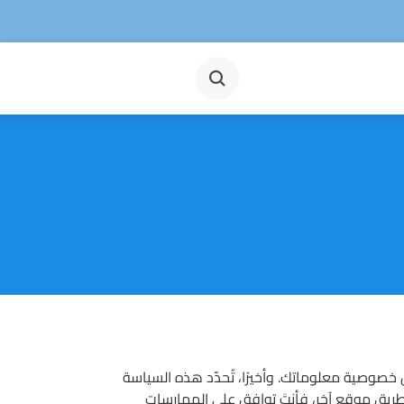
 خصوصية معلوماتك. وأخيرًا، تُحدّد هذه السياسة
طريق موقعٍ آخر، فأنتَ توافق على الممارسات