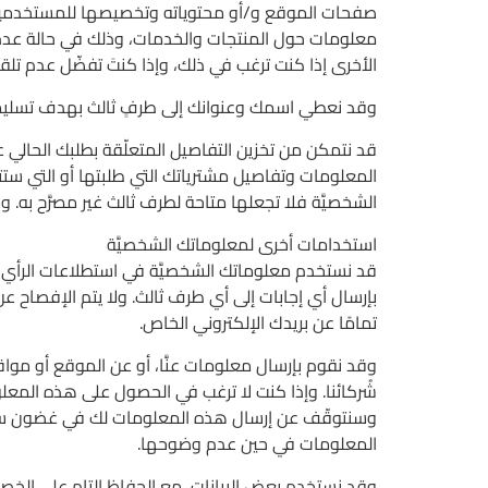
صفحات الموقع و/أو محتوياته وتخصيصها للمستخدمين. و
معلومات حول المنتجات والخدمات، وذلك في حالة عدم ا
الأخرى إذا كنت ترغب في ذلك، وإذا كنتَ تفضّل عدم تلقي
وقد نعطي اسمك وعنوانك إلى طرفٍ ثالث بهدف تسليمكَ ط
قد نتمكن من تخزين التفاصيل المتعلّقة بطلبك الحالي ع
المعلومات وتفاصيل مشترياتك التي طلبتها أو التي ستتقدَّ
الشخصيَّة فلا تجعلها متاحة لطرف ثالث غير مصرَّح به. 
استخدامات أخرى لمعلوماتك الشخصيَّة
قد نستخدم معلوماتك الشخصيَّة في استطلاعات الرأي وأ
بإرسال أي إجابات إلى أي طرف ثالث. ولا يتم الإفصاح ع
تمامًا عن بريدك الإلكتروني الخاص.
وقد نقوم بإرسال معلومات عنَّا، أو عن الموقع أو مواقعن
شُركائنا. وإذا كنت لا ترغب في الحصول على هذه المعلوم
وسنتوقّف عن إرسال هذه المعلومات لك في غضون سبع أي
المعلومات في حين عدم وضوحها.
وقد نستخدم بعض البيانات، مع الحفاظ التام على الخصو