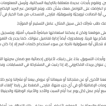
نقوم بأبحاث عديدة متعلقة بالتركيبة السكانية، ونُرسل المعلومات ا
عتراضك على التواصل معك بشأن ذلك. ويتم التواصل عبر البريد الإلكت
 أية اتصالات ترويجيّة وتسويقيّة، فيُرجى الانسحاب من هذا الخيار في 
لب شرائك (على سبيل المثال، عامل التسليم أو المورِّد(.
لى موقعنا ولكن لا يمكننا استعادتها مباشرةً لأسبابٍ أمنيّة. وبتسجي
م بها قريبًا. وبمقدورك أيضاً إدارة تفاصيل عنوانك. كما يجدر بك التعهُّد
ولا نتحمَّل أية مسؤولية ناتجة عن سوء استخدام كلمات السر إلا إذا كان
بحاث التسويق، بناءً على رغبتك، لأغراضٍ إحصائية مع ضمان سريتها ال
ن عنوان بريدك الالكتروني إلا إذا رغبتَ في المشاركة في المسابقات. 
ا الأخرى أو عن منتجاتنا أو مبيعاتنا أو عروض بيعنا أو نشراتنا وغير ذلك
ات الإضافيّة (أو في أي جزءٍ منها)، فيُرجى الضغط على رابط “إلغاء ال
ام عمل (كل يوم عدا أيام السبت والأحد والأعياد الوطنيّة والديني
صيّة والسريّة على الموقع، لأغراض أخرى بما في ذلك التحقُّق من أماك