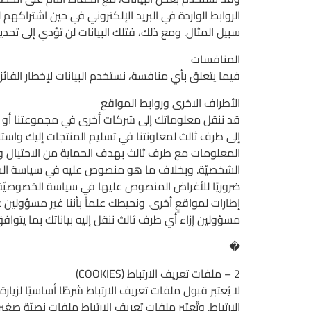
الروابط الواردة في البريد الإلكتروني في حين اشتراكهم 
سبيل المثال. ومع ذلك، فتلك البيانات لن تؤدي إلى تحدي
المنافسات
فيما يتعلق بأي منافسة، نستخدم البيانات لإخطار الف
الأطراف الاخرى وروابط المواقع
قد ننقل معلوماتك إلى شركات أخرى في مجموعتنا أو إل
إلى طرف ثالث لمعاونتنا في تسليم المنتجات إليك واس
المعلومات مع طرف ثالث بهدف الحماية من الاحتيال وال
الشخصيّة. وبخلاف ما هو منصوص عليه في سياسة الخصو
ضروريًا للأغراض المنصوص عليها في سياسة الخصوصيّة هذ
إطارات لمواقعٍ أخرى. ونحيطك علماً بأننا غير مسؤولين
مسؤولين إزاء أي طرف ثالث ننقل إليه بياناتك بما يتوا
�
2 – ملفات تعريف الارتباط (COOKIES)
لا يُعتبر قبول ملفات تعريف الارتباط شرطًا أساسيًا لز
الارتباط. وتُعتبر ملفات تعريف الارتباط ملفات نصيّة