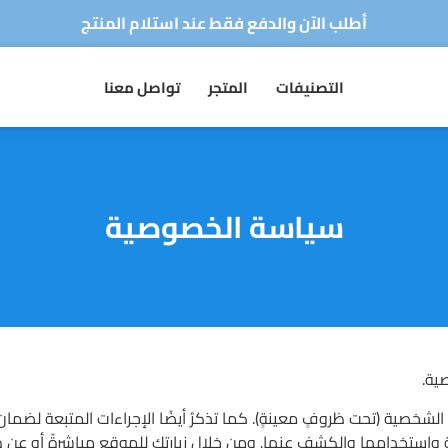
توصيل سريع لجميع الولايات
متجركم الرقمي للأجهزة الكهرومنزلية
التصنيفات
المتجر
تواصل معنا
أطلب الآن والدفع فقط عند استلام المنتج
توصيل سريع لجميع الولايات
سياسة الخصوصية
ية.
خصية (تحت ظروفٍ معينةٍ). كما تذكرُ أيضًا الإجراءات المتبعة لضمان
خصية واستخدامها والكشف عنها. ومن خلال زيارتك للموقع مباشرةً أو عن 