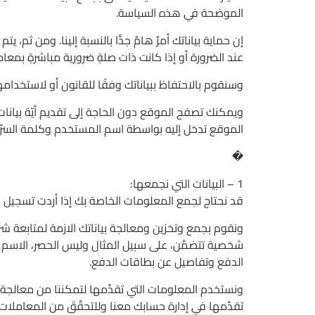
الموضحة في هذه السياسة.
إن حماية بياناتك أمرٌ هامٌ جدًّا بالنسبة إلينا. ومن ث
عند الضرورة أو إذا كانت ذات صلةٍ ضرورية مباشرةٍ بمعامل
وسنقوم بالاحتفاظ ببياناتك وفقًا للقانون أو لاستخدامه
ويمكنك تصفح الموقع دون الحاجة إلى تقديم أيّة بيانات 
الموقع تدخل إليه بواسطة اسم المستخدم وكلمة السرّ.
�
1 – البيانات التي نجمعها:
قد نحتاج لجمع المعلومات الخاصة بكَ إذا أردت تسجيل
ونقوم بجمع وتخزين ومعالجة بياناتك الازمة لمتابعة شر
شخصية تتضمَّن، على سبيل المثال وليس الحصر، الاسم وال
الدفع وتفاصيل عن بطاقات الدفع.
ونستخدم المعلومات التي تقدِّمها لتمكننا من معالجة
تقدَّمها في إدارة حسابك معنا وللتحقّقَ من المعاملات 