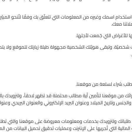
م، يتم استخدام اسمك وغيره من المعلومات التي تتعلّق بك وفقًا للّنحو 
اتنا معكَ.
ا للأغراض التي جُمعت لأجلها.
شخصيّة. وتبقى هويّتك الشخصية مجهولة طيلة زيارتك للموقع ولا يتم كشف
 طلب شراء لسلعة من موقعنا.
ائك من موقعنا لتأمين أية مطالب محتملة قد تظهر لاحقاً، ولتزويدكَ ب
جنس وتاريخ الميلاد وعنوان البريد الإلكتروني والعنوان البريدي وعنوا
 طلباتك ولتزويدكَ بخدمات ومعلومات معروضة على موقعنا والتي تطلب
المالية التي تُجريها على الإنترنت وعمليات تدقيق تحميل البيانات من 