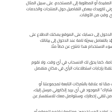
لمفيدة أو المطلوبة إلى المستخدم، على سبيل المثال
روني لتزويدك ببعض التفاصيل حول المنتجات والخدمات
أي وقتٍ من الأوقات.
ل الدخول إلى حسابك على الموقع يمكنك الاطلاع على
 بالتعامل بسريّة تامة عند الدخول إلى بياناتك
 سوء الاستخدام هذا ناشئ عن خطأ منّا.
تامة، كما يحق لك الانسحاب في أيّ وقت. ولا نقوم
ونحتفظ بإجابات استطلاعات الرأي في مكانٍ منفصل
 ممّا له علاقة بالشركات التابعة لمجموعتنا أو
اشتراك” الموجود في أي بريد إلكتروني مرسل إليك،
ة) من تلقي إخطارك. وسنتواصل معك للاستفسار عن
ن تواجد المستخدمين ومتابعة زيارتهم للموقع أو