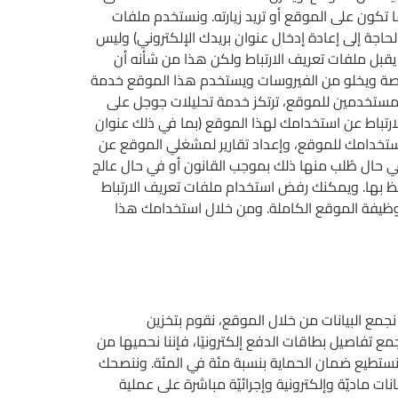
كتشاف عنوان بروتوكول الإنترنت (IP)، مما يوفّر لك الوقت عندما تكون على الموقع أو تريد زيارته. ونستخدم ملفات
حاجة إلى إعادة إدخال عنوان بريدك الإلكتروني) وليس
بل ملفات تعريف الارتباط ولكن هذا من شأنه أن
 خاصة ويخلو من الفيروسات ويستخدم هذا الموقع خدمة
 استخدام المستخدمين للموقع، ترتكز خدمة تحليلات جوجل على
رتباط عن استخدامك لهذا الموقع (بما في ذلك عنوان
ستخدامك للموقع، وإعداد تقارير لمشغلي الموقع عن
ي حال طُلب منها ذلك بموجب القانون أو في حال عالج
فظ بها. ويمكنك رفض استخدام ملفات تعريف الارتباط
ن وظيفة الموقع الكاملة. ومن خلال استخدامك هذا
نجمع البيانات من خلال الموقع، نقوم بتخزين
 تفاصيل بطاقات الدفع إلكترونيًا، فإننا نحميها من
 تشفير معلوماتك بما أنّنا لا نستطيع ضمان الحماية بنسبة مئة في المئة. وننصحك
ت ماديّة وإلكترونية وإجرائيّة مباشرة على عملية