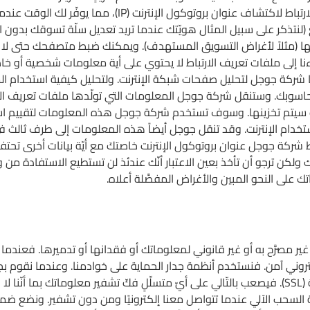
قرص حاسوبك الثابت. ويمكن استخدام ملفات تعريف الارتباط لا
(لنتذكر على سبيل المثال هويّتك عندما تريد تعديل سلّة تسوقك بدون ال
 (مثلاً لأغراض التسويق المستهدف). ويمكنك ضبط متصفحك حتى لا يق
وءنا إلى ملفات تعريف الارتباط لا يحتوي على أية معلومات شخصية أو
Google ) وهي خدمة تقدّمها شركة جوجل لتحليل صفحات شبكة الإنترنت. ولتحليل كيفية
اسوبك. وستنقل شركة جوجل المعلومات التي تولّدها ملفات تعريف الا
حيث سيتم تخزينها. وسوف تستخدم شركة جوجل هذه المعلومات لتقييم ا
دام الإنترنت. وقد تنقل جوجل أيضاً هذه المعلومات إلى طرف ثالث ف
 شركة جوجل عنوان بروتوكول الإنترنت خاصتكَ مع أيّة بيانات أخرى تحت
ولكن ترجو أن تأخذ بعين الاعتبار أنّك عندئذ لن تستطيع الاستفادة م
على النحو المبين والأغراض المفصَّلة أعلاه.
 مصرَّح به أو غير قانوني لمعلوماتك أو فقدانها أو تدميرها. فعندما 
ي آمن. فنستخدم أنظمة جدار الحماية على خوادمنا. وعندما نقوم بجمع
خلال استخدام التشفير، مثل طبقة مآخذ التوصيل الآمنة (SSL). فيصعب بالتّالي على أيّ متسلّلٍ فكّ
السحب الآلي عندما تتواصل معنا إلكترونيًا ومن دون تشفير. ونضع ضمانا